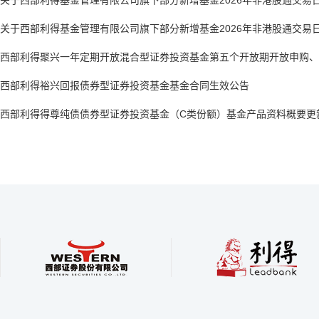
关于西部利得基金管理有限公司旗下部分新增基金2026年非港股通交易
具有基金从业
关于西部利得基金管理有限公司旗下部分新增基金2026年非港股通交易
TA管理的基
西部利得汇享
西部利得聚兴一年定期开放混合型证券投资基金第五个开放期开放申购、
西部利得祥盈
西部利得汇享
西部利得裕兴回报债券型证券投资基金基金合同生效公告
西部利得季季
西部利得聚盈
西部利得得尊纯债债券型证券投资基金（C类份额）基金产品资料概要更
西部利得聚兴
西部利得季季
西部利得聚盈
西部利得聚兴
李安然
西部利得汇鑫
西部利得汇鑫
任长
鑫元基金管理有限公
英国兰卡斯特大学计量金融学专业硕士。曾任中信建投湖
平
西部利得聚优
起
具有基金从业资格，
北分公司量化研究员、新疆前海联合财产保险股份有限公
西部利得双季
经
司固定收益部投资经理。2017年7月加入本公司，具有基
西部利得裕兴
金融专业理学硕士。曾任中德安联
学国际政治专业硕士。曾任普华永道会计师事务所
金
金从业资格证，中国国籍。
西部利得得尊
员、华泰柏瑞基金管理有限公司交
中信资本资产管理有限公司分析师，国联安基金管
月持有期债券A
加入本公司，具有基金从业资格，中
公司高级研究员、基金经理，西部利得基金管理有
券C
TA管理的基金：
西部利得聚享一年定开债券A
机构部联席总经理、总经理助理。2020年12月加
券C
西部利得聚享一年定开债券C
西部利得汇享债券C
司，具有基金从业资格证，中国国籍。
盈短债债券E
西部利得沣泰债券A
西部利得汇享债券A
利得合享债券C
西部利得聚泰18个月定开债C
西部利得沣泰债券C