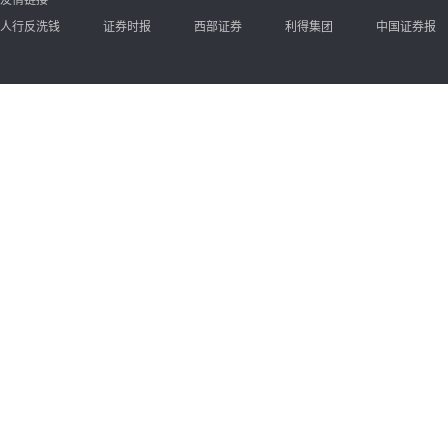
友情链接
人行反洗钱
证券时报
西部证券
利得集团
中国证券报