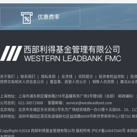
理的基金：
西部利得合享债券A
西部利得成长精选混合（已清盘）
券A
西部利得月月兴30天持有期债券C
得个股精选股票A（已清盘）
西部利得尊泰86个月定开债券
红利ETF西部利得
西部利得月月兴30天持有期债券A
债券
得个股精选股票C（已清盘）
优惠费率
西部利得双兴一年定开债券发起
金债指数A
得创业板大盘ETF联接A
西部利得聚泰18个月定开债A
金债指数C
得创业板大盘ETF联接C
创业大盘ETF西部利得
金债指数E
得创业板综合ETF联接C
7天持有
得创业板综合ETF
西部利得沣享债券A
丰回报债券C
得创业板综合ETF联接A
西部利得汇鑫6个月持有期混合A
6个月持有期债券C
有期混合C
债债券C
开债券A
开债券C
关于我们
|
联系我们
|
隐私条款
|
反洗钱
|
风险提示
|
投资者权益须知
|
投
债券交易相关人员信息公示
|
董监事、高管人员公示
|
销售人员资质
|
廉洁从业
上海地址：上海市浦东新区耀体路276号晶耀商务广场3号楼9层（总部） 邮政编码：20
公司总机：021-38572888 客服邮箱：service@westleadfund.com
北京地址：北京市东城区东长安街1号东方广场经贸城西一办公楼十五层09、10、11室 
深圳地址：深圳市福田区莲花街道福新社区益田路6009号新世界商务中心7层702 邮政
CopyRight ©2018 西部利得基金管理有限公司 版权所有
沪ICP备14047040号
本网站