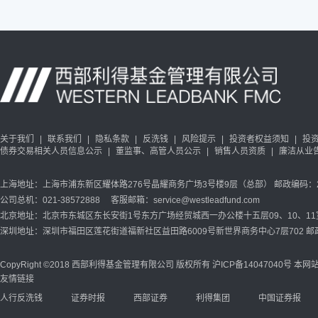
西部利得双季享6个月
西部利得添盈短债债券
关于我们
|
联系我们
|
隐私条款
|
反洗钱
|
风险提示
|
投资者权益须知
|
投
债券交易相关人员信息公示
|
董监事、高管人员公示
|
销售人员资质
|
廉洁从业
上海地址：上海市浦东新区耀体路276号晶耀商务广场3号楼9层（总部） 邮政编码：20
公司总机：021-38572888 客服邮箱：service@westleadfund.com
北京地址：北京市东城区东长安街1号东方广场经贸城西一办公楼十五层09、10、11室 
深圳地址：深圳市福田区莲花街道福新社区益田路6009号新世界商务中心7层702 邮政
CopyRight ©2018 西部利得基金管理有限公司 版权所有
沪ICP备14047040号
本网站
友情链接
人行反洗钱
证券时报
西部证券
利得集团
中国证券报