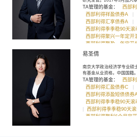
研究主管。2017年5月加
TA管理的基金：
西部利
西部利得祥盈债券A
|
西部利得汇享债券A
|
西部利得季季稳90天滚
西部利得聚兴一年定开
西部利得聚盈一年定开
西部利得裕兴回报债券
易圣倩
西部利得汇鑫6个月持有
西部利得双季享6个月
南京大学政治经济学专业硕士
有基金从业资格，中国国籍
西部利得聚泰18个月定
TA管理的基金：
西部利
西部利得汇盈债券C
|
西部利得添盈短债债券
西部利得季季稳90天滚
|
西部利得季季稳90天
西部利得聚利6个月定开
西部利得月月兴30天持
西部利得裕丰回报债券