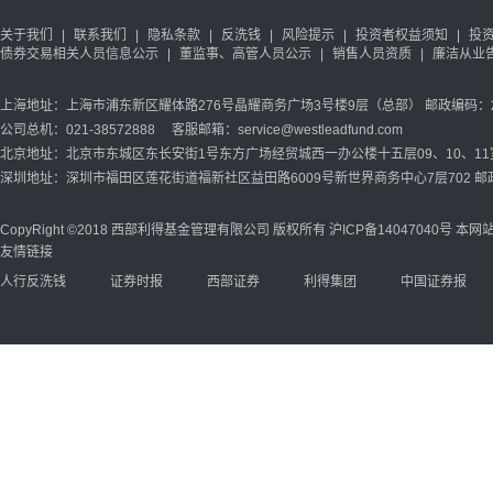
关于我们
|
联系我们
|
隐私条款
|
反洗钱
|
风险提示
|
投资者权益须知
|
投
债券交易相关人员信息公示
|
董监事、高管人员公示
|
销售人员资质
|
廉洁从业
上海地址：上海市浦东新区耀体路276号晶耀商务广场3号楼9层（总部） 邮政编码：20
公司总机：021-38572888 客服邮箱：service@westleadfund.com
北京地址：北京市东城区东长安街1号东方广场经贸城西一办公楼十五层09、10、11室 
深圳地址：深圳市福田区莲花街道福新社区益田路6009号新世界商务中心7层702 邮政
CopyRight ©2018 西部利得基金管理有限公司 版权所有
沪ICP备14047040号
本网站
友情链接
人行反洗钱
证券时报
西部证券
利得集团
中国证券报