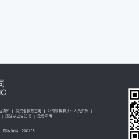
益须知
|
投资者教育基地
|
公司销售和从业人员资质
|
|
廉洁从业告知书
|
免责声明
邮政编码：200126