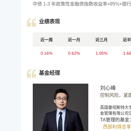
中债 1-3 年政策性金融债指数收益率×95%+银
业绩表现
近一周
近一月
近三月
近半
0.16%
0.62%
1.05%
1.6
基金经理
刘心峰
控制风险，紧
英国曼彻斯特大
金管理有限公司交
TA管理的基金
西部利得合享