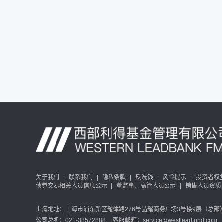
关于我们
|
联系我们
|
隐私条款
|
反洗钱
|
风险提示
|
投资者权
债券交易相关人员信息公示
|
董监事、高管人员公示
|
销售人员资质
上海地址：上海市浦东新区耀体路276号晶耀商务广场3号楼9层（总部） 
公司总机：021-38572888 客服邮箱：service@westleadfund.com