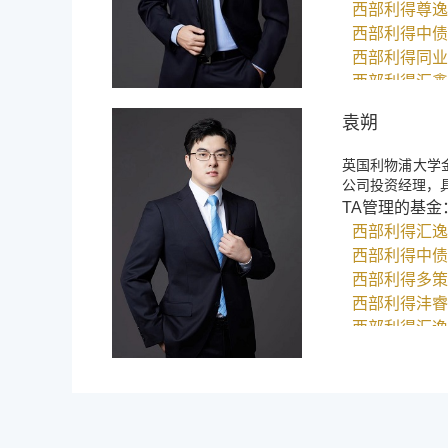
西部利得尊逸
西部利得中债
西部利得同业
西部利得汇鑫
西部利得沣淳
袁朔
英国利物浦大学
公司投资经理，
TA管理的基金
西部利得汇逸
西部利得中债
西部利得多策
西部利得沣睿
西部利得汇逸
西部利得新享