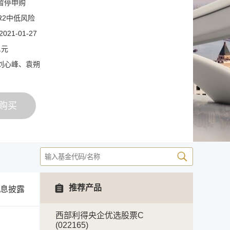
暂停申购
R2中低风险
21-01-27
1元
刘心峰、袁朔
购买
推荐产品
息披露
西部利得央企优选股票C
(022165)