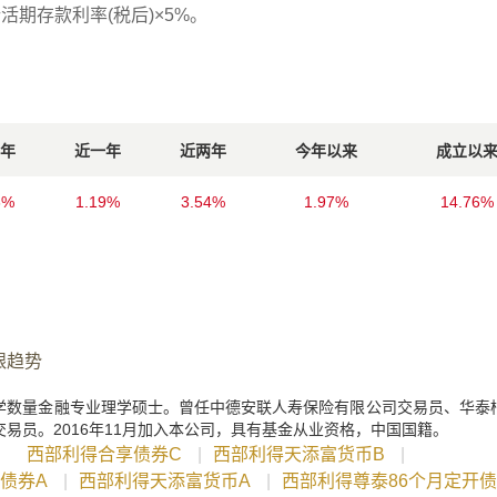
行活期存款利率(税后)×5%。
年
近一年
近两年
今年以来
成立以
6%
1.19%
3.54%
1.97%
14.76%
跟趋势
学数量金融专业理学硕士。曾任中德安联人寿保险有限公司交易员、华泰
易员。2016年11月加入本公司，具有基金从业资格，中国国籍。
：
西部利得合享债券C
|
西部利得天添富货币B
|
债券A
|
西部利得天添富货币A
|
西部利得尊泰86个月定开