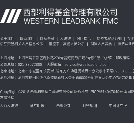
关于我们
|
联系我们
|
隐私条款
|
反洗钱
|
风险提示
|
投资者权益须知
|
投
债券交易相关人员信息公示
|
董监事、高管人员公示
|
销售人员资质
|
廉洁从业
上海地址：上海市浦东新区耀体路276号晶耀商务广场3号楼9层（总部） 邮政编码：20
公司总机：021-38572888 客服邮箱：service@westleadfund.com
北京地址：北京市东城区东长安街1号东方广场经贸城西一办公楼十五层09、10、11室 
深圳地址：深圳市福田区莲花街道福新社区益田路6009号新世界商务中心7层702 邮政
CopyRight ©2018 西部利得基金管理有限公司 版权所有
沪ICP备14047040号
本网站
友情链接
人行反洗钱
证券时报
西部证券
利得集团
中国证券报