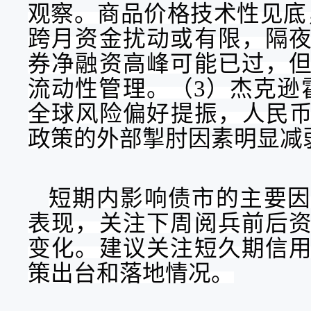
观察
。商品价格技术性见底
跨月资金扰动
或
有限，
隔
券净融资高峰
可能
已过，
流动性管理。（
3）杰克逊
全球风险偏好提振，人民币
政策的外部掣肘因素明显减
短期内影响债市的主要
表现，关注下周阅兵前后
变化
。建议
关注
短久期信
策
出台和落地情况
。