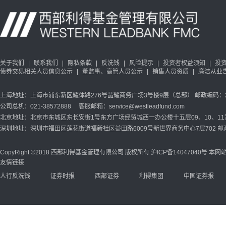
关于我们
|
联系我们
|
隐私条款
|
反洗钱
|
风险提示
|
投资者权益须知
|
投
债券交易相关人员信息公示
|
董监事、高管人员公示
|
销售人员资质
|
廉洁从业
上海地址：上海市浦东新区耀体路276号晶耀商务广场3号楼9层（总部） 邮政编码：20
公司总机：021-38572888 客服邮箱：service@westleadfund.com
北京地址：北京市东城区东长安街1号东方广场经贸城西一办公楼十五层09、10、11室 
深圳地址：深圳市福田区莲花街道福新社区益田路6009号新世界商务中心7层702 邮政
CopyRight ©2018 西部利得基金管理有限公司 版权所有
沪ICP备14047040号
本网站
友情链接
人行反洗钱
证券时报
西部证券
利得集团
中国证券报