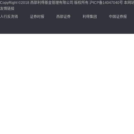
CopyRight ©2018 西部利得基金管理有限公司 版权所有
沪ICP备14047040号
本网站
友情链接
人行反洗钱
证券时报
西部证券
利得集团
中国证券报