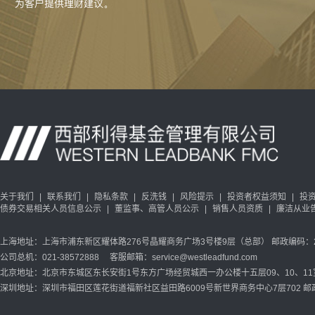
关于我们
|
联系我们
|
隐私条款
|
反洗钱
|
风险提示
|
投资者权益须知
|
投
债券交易相关人员信息公示
|
董监事、高管人员公示
|
销售人员资质
|
廉洁从业
上海地址：上海市浦东新区耀体路276号晶耀商务广场3号楼9层（总部） 邮政编码：20
公司总机：021-38572888 客服邮箱：service@westleadfund.com
北京地址：北京市东城区东长安街1号东方广场经贸城西一办公楼十五层09、10、11室 
深圳地址：深圳市福田区莲花街道福新社区益田路6009号新世界商务中心7层702 邮政