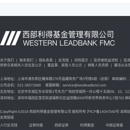
关于我们
|
联系我们
|
隐私条款
|
反洗钱
|
风险提示
|
投资者权益须知
|
投
债券交易相关人员信息公示
|
董监事、高管人员公示
|
销售人员资质
|
廉洁从业
上海地址：上海市浦东新区耀体路276号晶耀商务广场3号楼9层（总部） 邮政编码：20
公司总机：021-38572888 客服邮箱：service@westleadfund.com
北京地址：北京市东城区东长安街1号东方广场经贸城西一办公楼十五层09、10、11室 
深圳地址：深圳市福田区莲花街道福新社区益田路6009号新世界商务中心7层702 邮政
CopyRight ©2018 西部利得基金管理有限公司 版权所有
沪ICP备14047040号
本网站
友情链接
人行反洗钱
证券时报
西部证券
利得集团
中国证券报