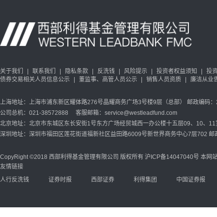
关于我们
|
联系我们
|
隐私条款
|
反洗钱
|
风险提示
|
投资者权益须知
|
投
债券交易相关人员信息公示
|
董监事、高管人员公示
|
销售人员资质
|
廉洁从业
上海地址：上海市浦东新区耀体路276号晶耀商务广场3号楼9层（总部） 邮政编码：20
公司总机：021-38572888 客服邮箱：service@westleadfund.com
北京地址：北京市东城区东长安街1号东方广场经贸城西一办公楼十五层09、10、11室 
深圳地址：深圳市福田区莲花街道福新社区益田路6009号新世界商务中心7层702 邮政
CopyRight ©2018 西部利得基金管理有限公司 版权所有
沪ICP备14047040号
本网站
友情链接
人行反洗钱
证券时报
西部证券
利得集团
中国证券报