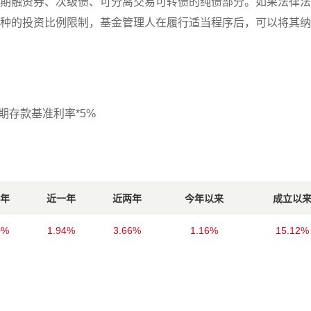
期融资券、次级债、可分离交易可转债的纯债部分。如果法律法
种的投资比例限制，基金管理人在履行适当程序后，可以将其纳
期存款基准利率*5%
年
近一年
近两年
今年以来
成立以
0%
1.94%
3.66%
1.16%
15.12%