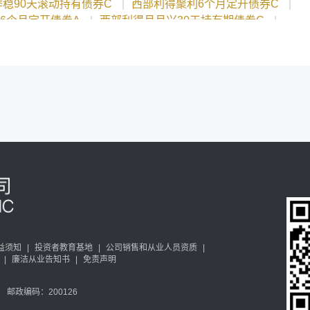
稳90天滚动持有债券C
|
西部利得聚利6个月定开债券C
|
6个月定开债券A
|
西部利得月月兴30天持有期债券C
|
兴30天持有期债券A
|
西部利得裕丰回报债券A
|
回报债券C
|
西部利得汇盈债券D
|
享6个月持有期债券C
|
西部利得得尊债券C
|
短债债券C
|
西部利得聚利6个月定开债券E
益须知
|
投资者教育基地
|
公司销售和从业人员资质
|
|
廉洁从业告知书
|
免责声明
邮政编码：200126