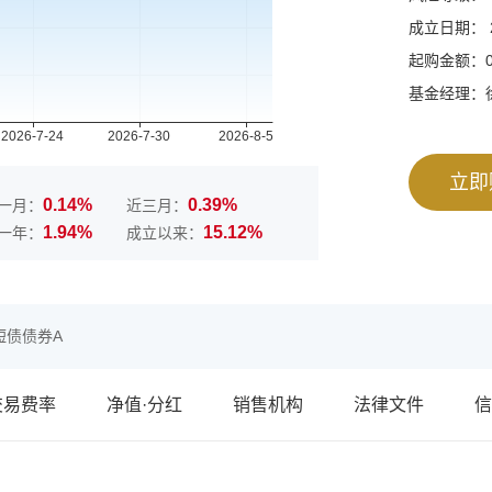
成立日期： 20
起购金额：0
基金经理：
立即
0.14%
0.39%
一月：
近三月：
1.94%
15.12%
一年：
成立以来：
短债债券A
交易费率
净值·分红
销售机构
法律文件
信