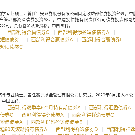
融学专业硕士，曾任平安证券股份有限公司固定收益部债券投资经理，中
产管理部资深债券投资经理，中建投信托有限责任公司债券投资部副
入本公司，具有基金从业资格，中国国籍。
：
西部利得合赢债券C
|
西部利得添盈短债债券A
|
短债债券E
|
西部利得合赢债券A
|
西部利得合赢债券E
|
短债债券C
济学专业硕士。曾任鑫元基金管理有限公司研究员。2020年6月加入本公
，中国国籍。
：
西部利得双季享6个月持有期债券A
|
西部利得汇盈债券A
债券C
|
西部利得得尊债券A
|
西部利得祥逸债券C
|
短债债券A
|
西部利得添盈短债债券E
|
稳90天滚动持有债券A
|
西部利得祥逸债券D
|
西部利得祥逸