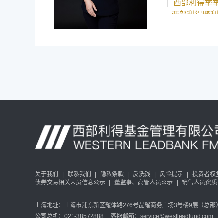
|
西部利得季季
西部利得聚利
西部利得月月
西部利得裕丰
西部利得双季
西部利得添盈
关于我们
|
联系我们
|
隐私条款
|
反洗钱
|
风险提示
|
投资者权
债券交易相关人员信息公示
|
董监事、高管人员公示
|
销售人员资质
上海地址：上海市浦东新区耀体路276号晶耀商务广场3号楼9层（总部） 
公司总机：021-38572888 客服邮箱：service@westleadfund.com