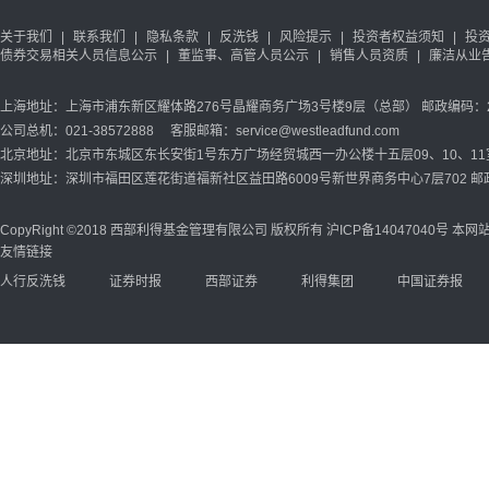
关于我们
|
联系我们
|
隐私条款
|
反洗钱
|
风险提示
|
投资者权益须知
|
投
债券交易相关人员信息公示
|
董监事、高管人员公示
|
销售人员资质
|
廉洁从业
上海地址：上海市浦东新区耀体路276号晶耀商务广场3号楼9层（总部） 邮政编码：20
公司总机：021-38572888 客服邮箱：service@westleadfund.com
北京地址：北京市东城区东长安街1号东方广场经贸城西一办公楼十五层09、10、11室 
深圳地址：深圳市福田区莲花街道福新社区益田路6009号新世界商务中心7层702 邮政
CopyRight ©2018 西部利得基金管理有限公司 版权所有
沪ICP备14047040号
本网站
友情链接
人行反洗钱
证券时报
西部证券
利得集团
中国证券报