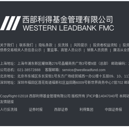
关于我们
|
联系我们
|
隐私条款
|
反洗钱
|
风险提示
|
投资者权益须知
|
投
债券交易相关人员信息公示
|
董监事、高管人员公示
|
销售人员资质
|
廉洁从业
上海地址：上海市浦东新区耀体路276号晶耀商务广场3号楼9层（总部） 邮政编码：20
公司总机：021-38572888 客服邮箱：service@westleadfund.com
北京地址：北京市东城区东长安街1号东方广场经贸城西一办公楼十五层09、10、11室 
深圳地址：深圳市福田区莲花街道福新社区益田路6009号新世界商务中心7层702 邮政
CopyRight ©2018 西部利得基金管理有限公司 版权所有
沪ICP备14047040号
本网站
友情链接
人行反洗钱
证券时报
西部证券
利得集团
中国证券报