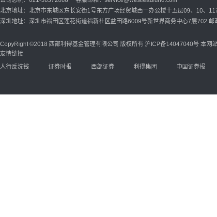
公司总机：021-38572888 客服邮箱：service@westleadfund.com
北京地址：北京市东城区东长安街1号东方广场经贸城西一办公楼十五层09、10、11室 
深圳地址：深圳市福田区莲花街道福新社区益田路6009号新世界商务中心7层702 邮政
CopyRight ©2018 西部利得基金管理有限公司 版权所有
沪ICP备14047040号
本网站
友情链接
人行反洗钱
证券时报
西部证券
利得集团
中国证券报