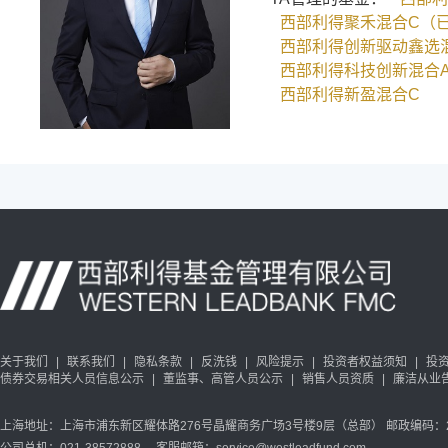
西部利得聚禾混合C（
西部利得创新驱动鑫选
西部利得科技创新混合
西部利得新盈混合C
关于我们
|
联系我们
|
隐私条款
|
反洗钱
|
风险提示
|
投资者权益须知
|
投
债券交易相关人员信息公示
|
董监事、高管人员公示
|
销售人员资质
|
廉洁从业
上海地址：上海市浦东新区耀体路276号晶耀商务广场3号楼9层（总部） 邮政编码：20